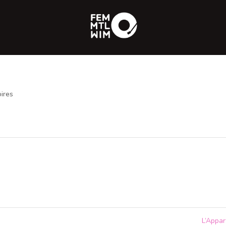
ires
L’Appa